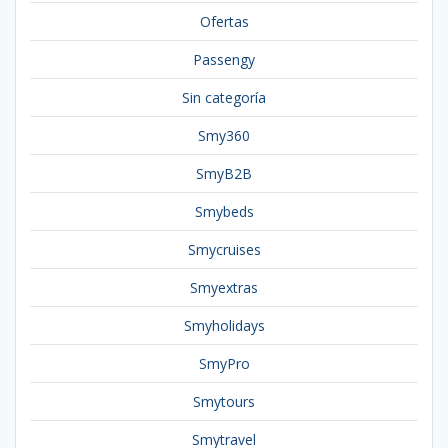
Ofertas
Passengy
Sin categoría
Smy360
SmyB2B
Smybeds
Smycruises
Smyextras
Smyholidays
SmyPro
Smytours
Smytravel