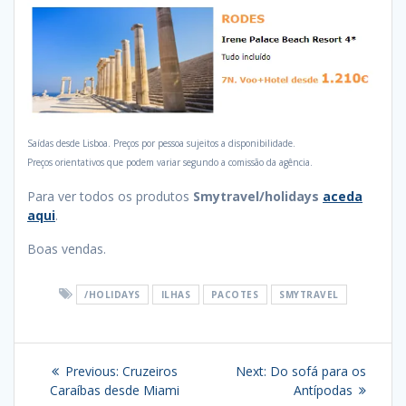
Saídas desde Lisboa. Preços por pessoa sujeitos a disponibilidade.
Preços orientativos que podem variar segundo a comissão da agência.
Para ver todos os produtos
Smytravel/holidays
aceda
aqui
.
Boas vendas.
/HOLIDAYS
ILHAS
PACOTES
SMYTRAVEL
Navegação
Previous
Next
Previous:
Cruzeiros
Next:
Do sofá para os
de
post:
post:
Caraíbas desde Miami
Antípodas