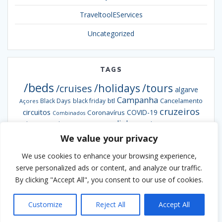
TraveltoolEServices
Uncategorized
TAGS
/beds
/holidays
/tours
/cruises
algarve
Campanha
btl
Black Days
black friday
Cancelamento
Açores
cruzeiros
circuitos
COVID-19
Coronavírus
Combinados
escapadinhas
Exclusiva
destaques da semana
Formação
hotéis
informação
grandes viagens
We value your privacy
inverno
hoteis
hotel
Ofertas
pacotes
Oferta
Madeira
passengy
natal
NCL
We use cookies to enhance your browsing experience,
Smybeds
portugal
semana santa
Smycruises
praias
Smytravel
serve personalized ads or content, and analyze our traffic.
Smyholidays
Smytours
venda
By clicking "Accept All", you consent to our use of cookies.
Verão
antecipada
webinar
viaje ao melhor preço
Customize
Reject All
Accept All