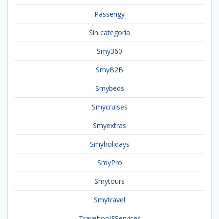
Passengy
Sin categoría
Smy360
SmyB2B
Smybeds
Smycruises
Smyextras
Smyholidays
SmyPro
Smytours
Smytravel
TraveltoolEServices