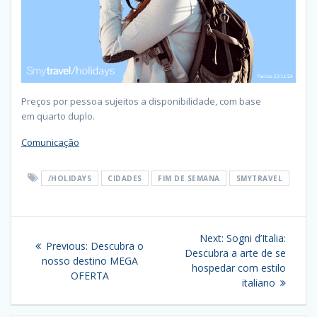
Preços por pessoa sujeitos a disponibilidade, com base
em quarto duplo.
Comunicação
/HOLIDAYS
CIDADES
FIM DE SEMANA
SMYTRAVEL
Navegação
Next
Next:
Sogni d’Italia:
Previous
Previous:
Descubra o
de
post:
Descubra a arte de se
post:
nosso destino MEGA
hospedar com estilo
OFERTA
artigos
italiano