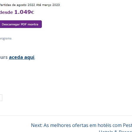
 programa.
urs
aceda aqui
.
Next
Next:
As melhores ofertas em hotéis com Pes
post: