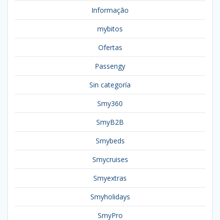
Informação
mybitos
Ofertas
Passengy
Sin categoría
Smy360
SmyB2B
Smybeds
Smycruises
Smyextras
Smyholidays
SmyPro