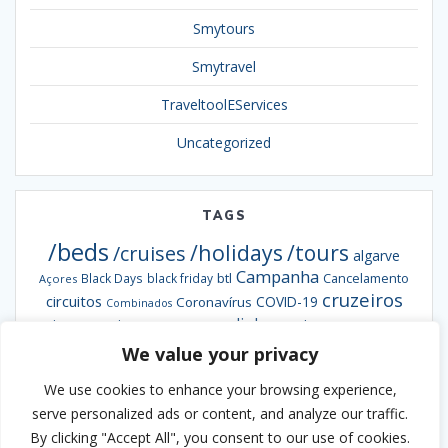
Smytours
Smytravel
TraveltoolEServices
Uncategorized
TAGS
/beds
/holidays
/tours
/cruises
algarve
Campanha
btl
Black Days
black friday
Cancelamento
Açores
cruzeiros
circuitos
COVID-19
Coronavírus
Combinados
escapadinhas
Exclusiva
destaques da semana
Formação
hotéis
informação
grandes viagens
inverno
We value your privacy
hoteis
hotel
Ofertas
pacotes
Oferta
Madeira
passengy
natal
NCL
We use cookies to enhance your browsing experience,
Smybeds
portugal
semana santa
Smycruises
praias
Smytravel
serve personalized ads or content, and analyze our traffic.
Smyholidays
Smytours
venda
By clicking "Accept All", you consent to our use of cookies.
Verão