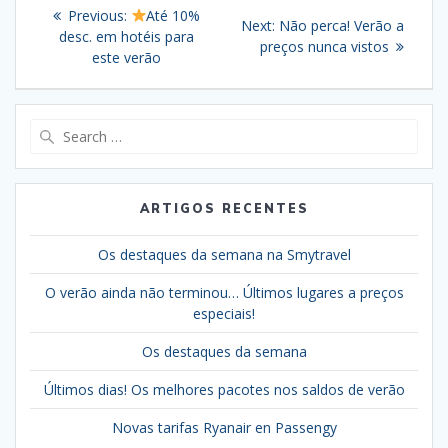
Navegação
Previous
Previous:
Até 10%
Next
Next:
Não perca! Verão a
de
post:
desc. em hotéis para
post:
preços nunca vistos
este verão
artigos
Search
for:
ARTIGOS RECENTES
Os destaques da semana na Smytravel
O verão ainda não terminou… Últimos lugares a preços
especiais!
Os destaques da semana
Últimos dias! Os melhores pacotes nos saldos de verão
Novas tarifas Ryanair en Passengy