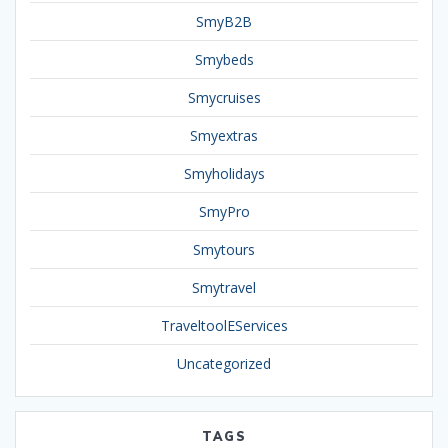
SmyB2B
Smybeds
Smycruises
Smyextras
Smyholidays
SmyPro
Smytours
Smytravel
TraveltoolEServices
Uncategorized
TAGS