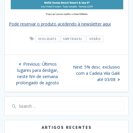
Pode reservar o produto acedendo à newsletter aqui
/HOLIDAYS
SMYTRAVEL
VERÃO
Navegação
Previous
Previous:
Últimos
Next
Next:
5% desc. exclusivo
de
post:
lugares para desligar,
post:
com a Cadeia Vila Galé
neste fim de semana
até 03/08
artigos
prolongado de agosto
Search
for:
ARTIGOS RECENTES