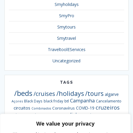
Smyholidays
SmyPro
Smytours
Smytravel
TraveltoolEServices
Uncategorized
TAGS
/beds
/holidays
/tours
/cruises
algarve
Campanha
btl
Black Days
black friday
Cancelamento
Açores
cruzeiros
circuitos
COVID-19
Coronavírus
Combinados
escapadinhas
Exclusiva
destaques da semana
Formação
hotéis
informação
grandes viagens
inverno
We value your privacy
hoteis
hotel
Ofertas
pacotes
Oferta
Madeira
passengy
natal
NCL