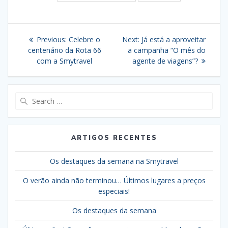
Navegação
Previous
Next
Previous:
Celebre o
Next:
Já está a aproveitar
de
post:
post:
centenário da Rota 66
a campanha “O mês do
com a Smytravel
agente de viagens”?
artigos
Search
for:
ARTIGOS RECENTES
Os destaques da semana na Smytravel
O verão ainda não terminou… Últimos lugares a preços
especiais!
Os destaques da semana