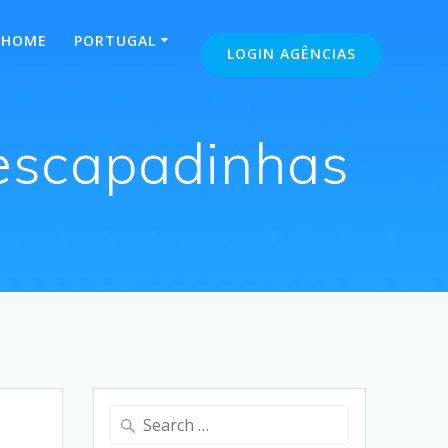
HOME
PORTUGAL
LOGIN AGÊNCIAS
 escapadinhas
Search
for: