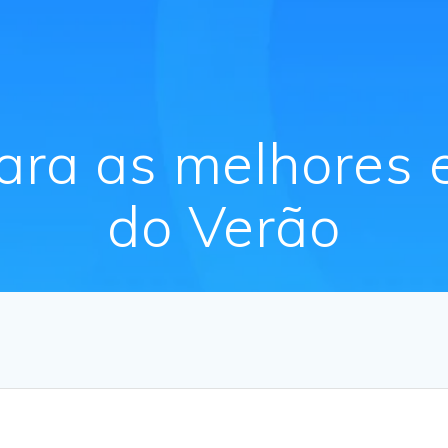
ara as melhores
do Verão