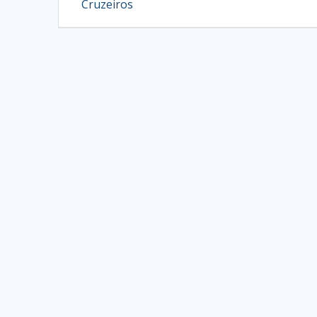
post:
de
Cruzeiros
artigos