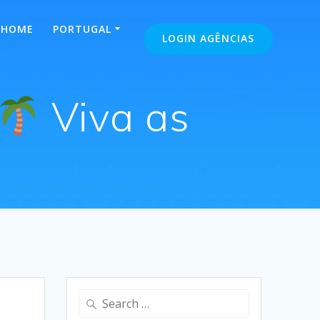
HOME
PORTUGAL
LOGIN AGÊNCIAS
Viva as
Search
for: