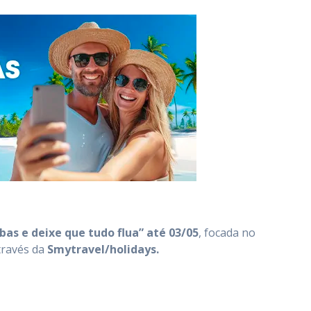
íbas e deixe que tudo flua”
até 03/05
, focada no
través da
Smytravel/holidays
.