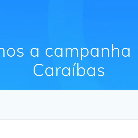
mos a campanha
Caraíbas