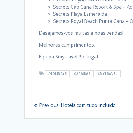
Secrets Cap Cana Resort & Spa – Ad
Secrets Playa Esmeralda
Secrets Royal Beach Punta Cana – O
Desejamos-vos muitas e boas vendas!
Melhores cumprimentos,
Equipa Smytravel Portugal
/HOLIDAYS
CARAÍBAS
SMYTRAVEL
Navegação
Previous
Previous:
Hotéis com tudo incluído
de
post:
artigos