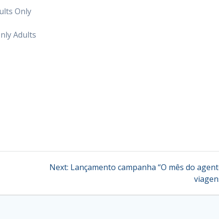
ults Only
nly Adults
Next
Next:
Lançamento campanha “O mês do agent
post:
viagen