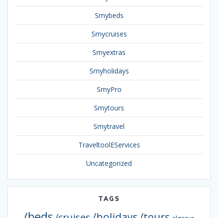
Smybeds
Smycruises
Smyextras
Smyholidays
SmyPro
Smytours
Smytravel
TraveltoolEServices
Uncategorized
TAGS
/beds
/holidays
/tours
/cruises