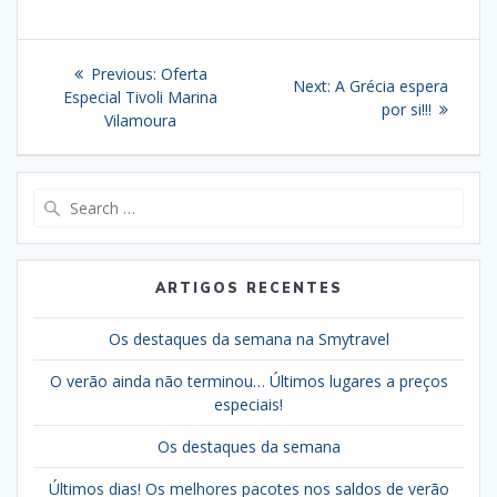
Navegação
Previous
Previous:
Oferta
Next
Next:
A Grécia espera
de
post:
Especial Tivoli Marina
post:
por si!!!
Vilamoura
artigos
Search
for:
ARTIGOS RECENTES
Os destaques da semana na Smytravel
O verão ainda não terminou… Últimos lugares a preços
especiais!
Os destaques da semana
Últimos dias! Os melhores pacotes nos saldos de verão