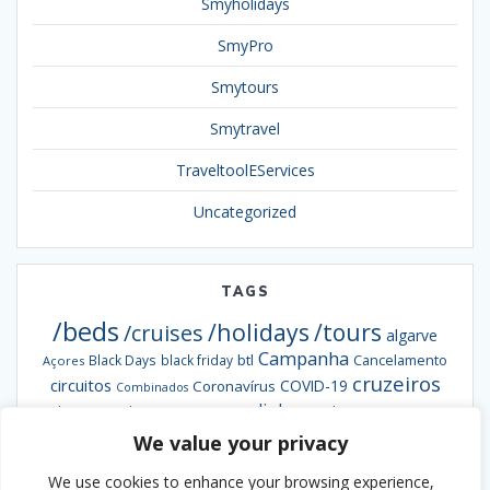
Smyholidays
SmyPro
Smytours
Smytravel
TraveltoolEServices
Uncategorized
TAGS
/beds
/holidays
/tours
/cruises
algarve
Campanha
btl
Black Days
black friday
Cancelamento
Açores
cruzeiros
circuitos
COVID-19
Coronavírus
Combinados
escapadinhas
Exclusiva
destaques da semana
Formação
hotéis
informação
grandes viagens
We value your privacy
inverno
hoteis
hotel
Ofertas
pacotes
Oferta
Madeira
passengy
natal
NCL
We use cookies to enhance your browsing experience,
Smybeds