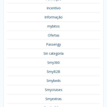
Incentivo
Informação
mybitos
Ofertas
Passengy
Sin categoría
Smy360
SmyB2B
Smybeds
Smycruises
Smyextras