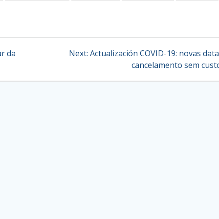
Next
ar da
Next:
Actualización COVID-19: novas data
post:
cancelamento sem cust