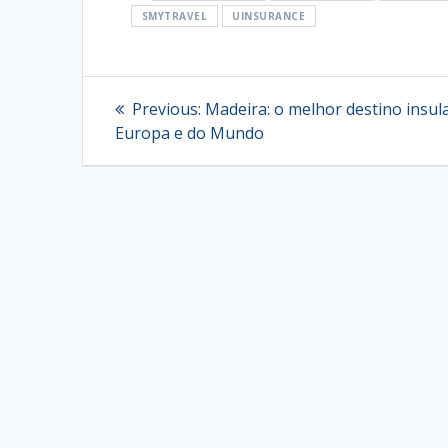
SMYTRAVEL
UINSURANCE
Navegação
Previous
Previous:
Madeira: o melhor destino insul
post:
de
Europa e do Mundo
artigos