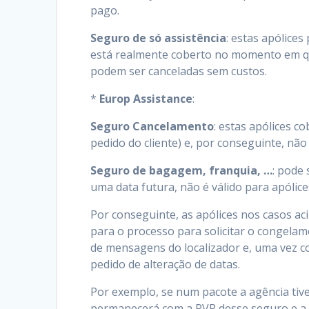
pago.
Seguro de só assistência
: estas apólice
está realmente coberto no momento em q
podem ser canceladas sem custos.
*
Europ Assistance
:
Seguro Cancelamento
: estas apólices c
pedido do cliente) e, por conseguinte, n
Seguro de bagagem, franquia, …
: pode
uma data futura, não é válido para apólice
Por conseguinte, as apólices nos casos a
para o processo para solicitar o congelame
de mensagens do localizador e, uma vez c
pedido de alteração de datas.
Por exemplo, se num pacote a agência tive
permanecerá com a PVP desse seguro e a a