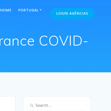
HOME
PORTUGAL
LOGIN AGÊNCIAS
urance COVID-
Search
for: