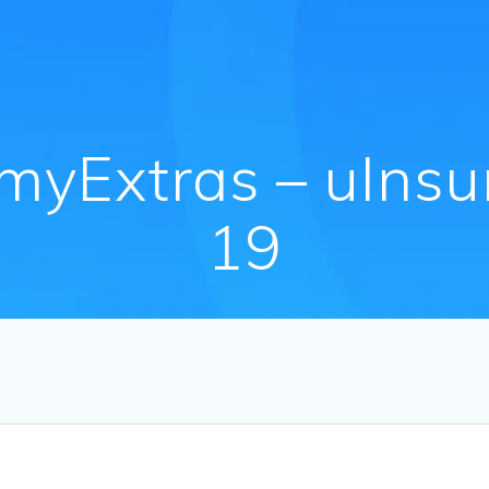
myExtras – uIns
19