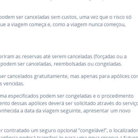
s podem ser canceladas sem custos, uma vez que o risco só
ue a viagem começa e, como a viagem nunca começou,
obriram as reservas até serem canceladas (forçadas ou a
ão podem ser canceladas, reembolsadas ou congeladas.
 ser cancelados gratuitamente, mas apenas para apólices c
s vencidas.
cima especificados podem ser congeladas e o procedimento
nto dessas apólices deverá ser solicitado através do serviç
onhecida a data da viagem seguinte, apresentar um novo
r contratado um seguro opcional “congelável”, o localizado
gência poderá transferi-lo para uma nova reserva a futuro