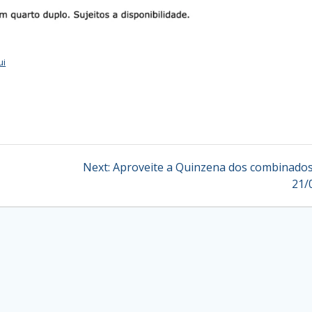
ui
Next
Next:
Aproveite a Quinzena dos combinados
post:
21/