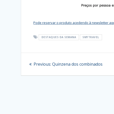
Pode reservar o produto acedendo à newsletter aq
DESTAQUES DA SEMANA
SMYTRAVEL
Navegação
Previous
Previous:
Quinzena dos combinados
de
post:
artigos