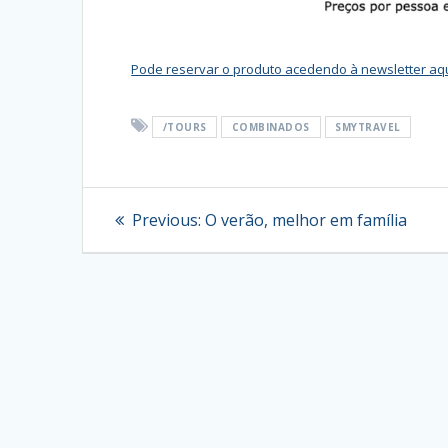
Pode reservar o produto acedendo à newsletter aq
/TOURS
COMBINADOS
SMYTRAVEL
Navegação
Previous
Previous:
O verão, melhor em família
post:
de
artigos