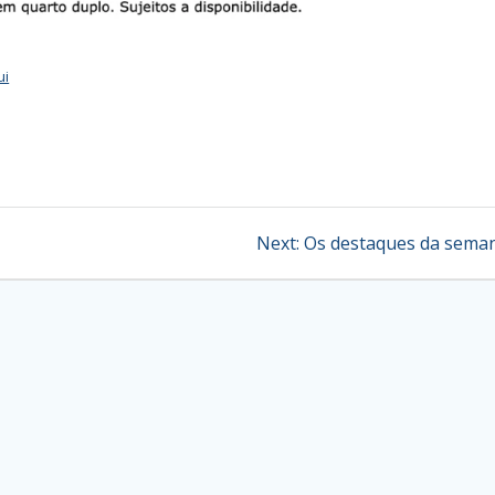
ui
Next
Next:
Os destaques da sema
post: