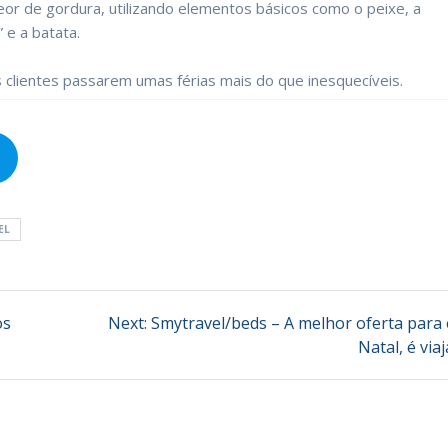
eor de gordura, utilizando elementos básicos como o peixe, a
” e a batata.
s clientes passarem umas férias mais do que inesquecíveis.
EL
Next
os
Next:
Smytravel/beds – A melhor oferta para 
post:
Natal, é viaj