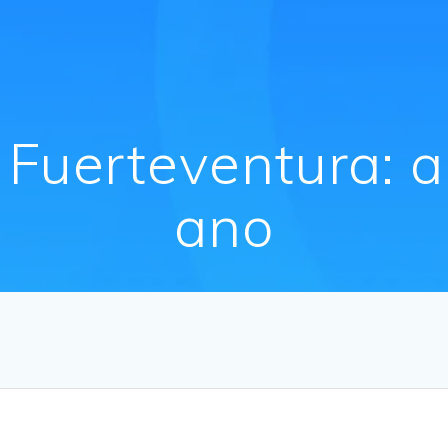
 Fuerteventura: a
ano