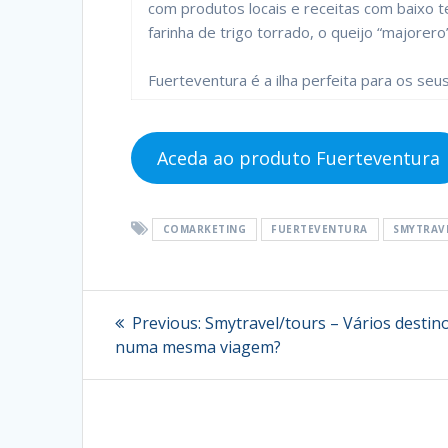
com produtos locais e receitas com baixo t
farinha de trigo torrado, o queijo “majorero
Fuerteventura é a ilha perfeita para os seu
Aceda ao produto Fuerteventura
COMARKETING
FUERTEVENTURA
SMYTRAV
Navegação
Previous
Previous:
Smytravel/tours – Vários destin
post:
de
numa mesma viagem?
artigos