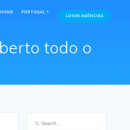
HOME
PORTUGAL
LOGIN AGÊNCIAS
berto todo o
Search
for: