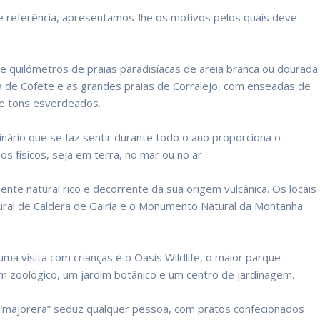
e referência, apresentamos-lhe os motivos pelos quais deve
 de quilómetros de praias paradisíacas de areia branca ou dourada
a de Cofete e as grandes praias de Corralejo, com enseadas de
de tons esverdeados.
dinário que se faz sentir durante todo o ano proporciona o
s físicos, seja em terra, no mar ou no ar
ente natural rico e decorrente da sua origem vulcânica. Os locais
ural de Caldera de Gairía e o Monumento Natural da Montanha
ma visita com crianças é o Oasis Wildlife, o maior parque
dim zoológico, um jardim botânico e um centro de jardinagem.
 “majorera” seduz qualquer pessoa, com pratos confecionados