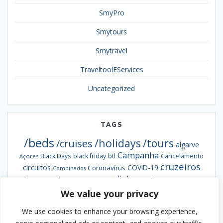
SmyPro
Smytours
Smytravel
TraveltoolEServices
Uncategorized
TAGS
/beds
/holidays
/tours
/cruises
algarve
Campanha
btl
Black Days
black friday
Cancelamento
Açores
cruzeiros
circuitos
COVID-19
Coronavírus
Combinados
escapadinhas
Exclusiva
destaques da semana
Formação
hotéis
informação
grandes viagens
We value your privacy
inverno
hoteis
hotel
Ofertas
pacotes
Oferta
Madeira
passengy
natal
NCL
We use cookies to enhance your browsing experience,
Smybeds
portugal
semana santa
Smycruises
praias