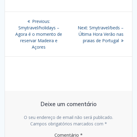
Navegação
Previous
Previous:
de
post:
Next
Smytravel/holidays –
Next:
Smytravel/beds –
post:
Agora é o momento de
Última Hora Verão nas
artigos
reservar Madeira e
praias de Portugal
Açores
Deixe um comentário
O seu endereço de email não será publicado.
Campos obrigatórios marcados com
*
Comentário
*