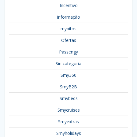
Incentivo
Informação
mybitos
Ofertas
Passengy
Sin categoría
Smy360
SmyB2B
Smybeds
Smycruises
Smyextras
Smyholidays