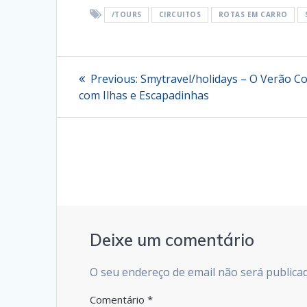
/TOURS
CIRCUITOS
ROTAS EM CARRO
Navegação
Previous
Previous:
Smytravel/holidays – O Verão C
post:
de
com Ilhas e Escapadinhas
artigos
Deixe um comentário
O seu endereço de email não será publica
Comentário
*