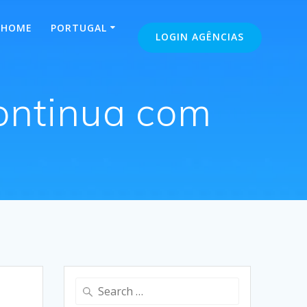
HOME
PORTUGAL
LOGIN AGÊNCIAS
Continua com
s
Search
for: