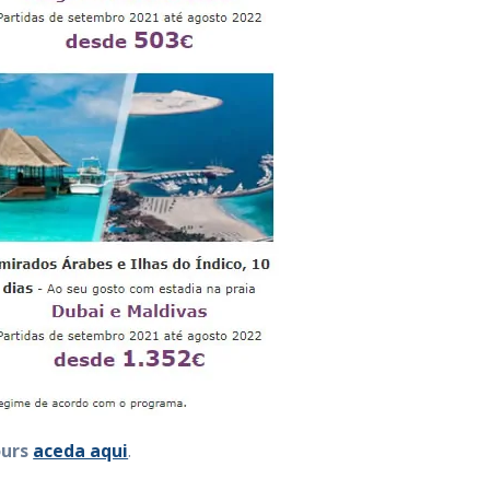
ours
aceda aqui
.