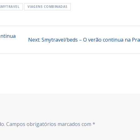
SMYTRAVEL
VIAGENS COMBINADAS
ontinua
Next
Next:
Smytravel/beds – O verão continua na Pra
post:
do.
Campos obrigatórios marcados com
*